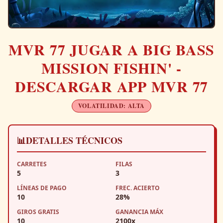
MVR 77 JUGAR A BIG BASS
MISSION FISHIN' -
DESCARGAR APP MVR 77
VOLATILIDAD: ALTA
📊
DETALLES TÉCNICOS
CARRETES
FILAS
5
3
LÍNEAS DE PAGO
FREC. ACIERTO
10
28%
GIROS GRATIS
GANANCIA MÁX
10
2100x