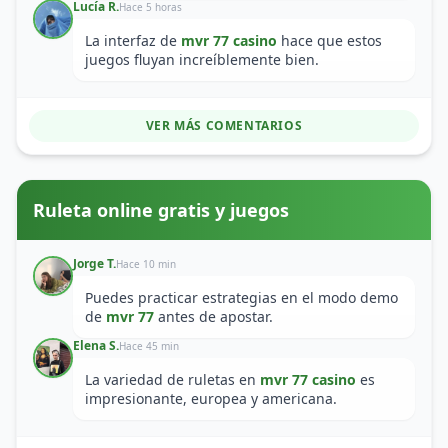
Lucía R.
Hace 5 horas
La interfaz de
mvr 77 casino
hace que estos
juegos fluyan increíblemente bien.
VER MÁS COMENTARIOS
Ruleta online gratis y juegos
Jorge T.
Hace 10 min
Puedes practicar estrategias en el modo demo
de
mvr 77
antes de apostar.
Elena S.
Hace 45 min
La variedad de ruletas en
mvr 77 casino
es
impresionante, europea y americana.