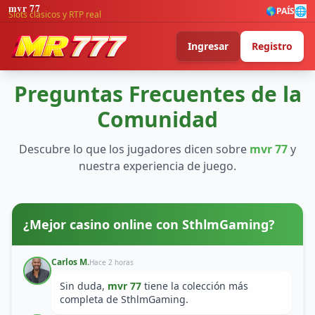
mvr 77
🌐
🌎
PAÍS
Slots clásicos y RTP real
Ingresar
Registro
Preguntas Frecuentes de la
Comunidad
Descubre lo que los jugadores dicen sobre
mvr 77
y
nuestra experiencia de juego.
¿Mejor casino online con SthlmGaming?
Carlos M.
Hace 2 horas
Sin duda,
mvr 77
tiene la colección más
completa de SthlmGaming.